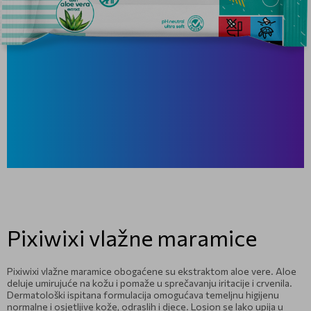
Pixiwixi vlažne maramice
Pixiwixi vlažne maramice obogaćene su ekstraktom aloe vere. Aloe
deluje umirujuće na kožu i pomaže u sprečavanju iritacije i crvenila.
Dermatološki ispitana formulacija omogućava temeljnu higijenu
normalne i osjetljive kože, odraslih i djece. Losion se lako upija u