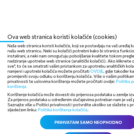
Ova web stranica koristi kolačiće (cookies)
Naša web stranica koristi kolačiće, koji se postavljaju na vaš uređaj 
našu web stranicu. Neki su kolačići potrebni kako bi stranica funkcion
instalirani, a neki nam omogućuju poboljšanje kvalitete tokom pregle
nadziranje upotrebe web stranice (analitički kolačići). Ako kliknet
sve", to će se smatrati vašim pristankom za upotrebu analitičkih kola
namjeni i upotrebi kolačića možete pročitati
OVDJE
, gdje također k
promijeniti svoju odluku o korištenju kolačića. Više o našim politika
privatnosti te uslovima korištenja možete pročitati ovdje:
Politika p
korištenja.
Korištenje kolačića može dovesti do prijenosa podataka u zemlje iz
Za prijenos podataka u određenim slučajevima potreban nam je vaš 
Saznajte više u Politici privatnosti i potvrdite ukoliko se slažete s 
sljedećem linku:
Politika korištenja kolačića
.
PRIHVATAM SAMO NEOPHODNO